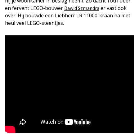
hij je woonkamer in beslag neemt. Zo dacht YouTuber
en fervent LEGO-bouwer
er vast ook
Dawid Szmandra
over. Hij bouwde een Liebherr LR 11000-kraan na met
heul veel LEGO-steentjes.