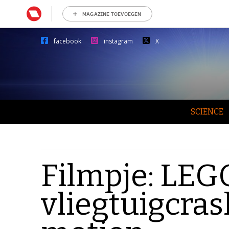
MAGAZINE TOEVOEGEN
facebook
instagram
X
SCIENCE
Filmpje: LEG
vliegtuigcras