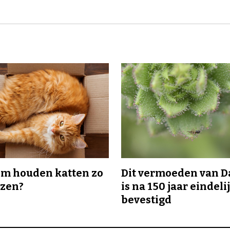
m houden katten zo
Dit vermoeden van 
ozen?
is na 150 jaar eindeli
bevestigd