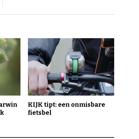
Darwin
KIJK tipt: een onmisbare
jk
fietsbel