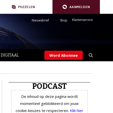
PUZZELEN
AANMELDEN
Klantenservice
Nieuwsbrief
Shop
 DIGITAAL
Word Abonnee
PODCAST
De inhoud op deze pagina wordt
momenteel geblokkeerd om jouw
cookie-keuzes te respecteren.
Klik hier