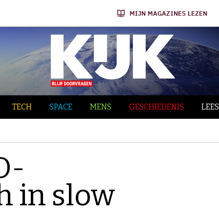
MIJN MAGAZINES LEZEN
TECH
SPACE
MENS
GESCHIEDENIS
LEES
O-
h in slow