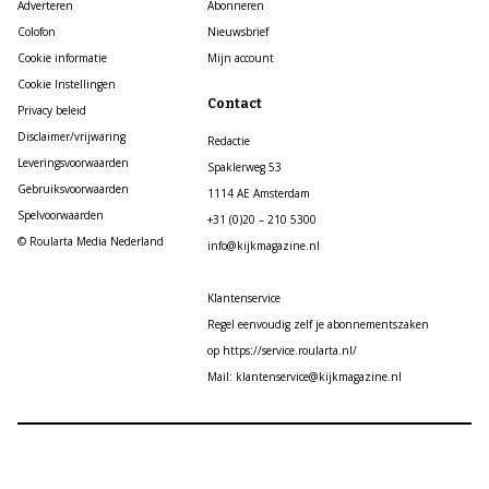
Adverteren
Abonneren
Colofon
Nieuwsbrief
Cookie informatie
Mijn account
Cookie Instellingen
Contact
Privacy beleid
Disclaimer/vrijwaring
Redactie
Leveringsvoorwaarden
Spaklerweg 53
Gebruiksvoorwaarden
1114 AE Amsterdam
Spelvoorwaarden
+31 (0)20 – 210 5300
© Roularta Media Nederland
info@kijkmagazine.nl
Klantenservice
Regel eenvoudig zelf je abonnementszaken
op https://service.roularta.nl/
Mail: klantenservice@kijkmagazine.nl