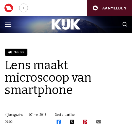
AANMELDEN
Nieuws
Lens maakt
microscoop van
smartphone
kijkmagazine
07 mei 2015
Deel dit artikel:
09:00