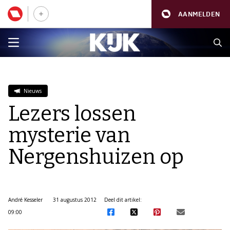
AANMELDEN
Nieuws
Lezers lossen
mysterie van
Nergenshuizen op
André Kesseler
31 augustus 2012
Deel dit artikel:
09:00