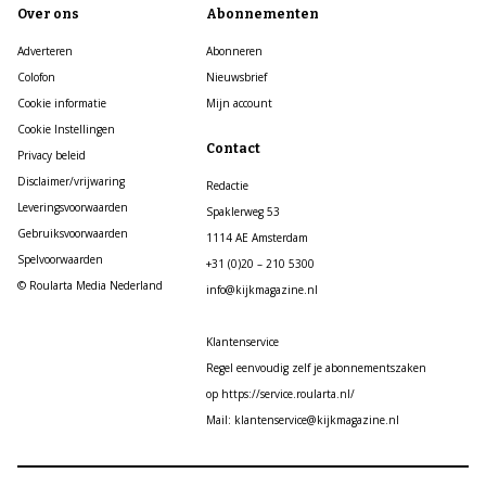
Over ons
Abonnementen
Adverteren
Abonneren
Colofon
Nieuwsbrief
Cookie informatie
Mijn account
Cookie Instellingen
Contact
Privacy beleid
Disclaimer/vrijwaring
Redactie
Leveringsvoorwaarden
Spaklerweg 53
Gebruiksvoorwaarden
1114 AE Amsterdam
Spelvoorwaarden
+31 (0)20 – 210 5300
© Roularta Media Nederland
info@kijkmagazine.nl
Klantenservice
Regel eenvoudig zelf je abonnementszaken
op https://service.roularta.nl/
Mail: klantenservice@kijkmagazine.nl