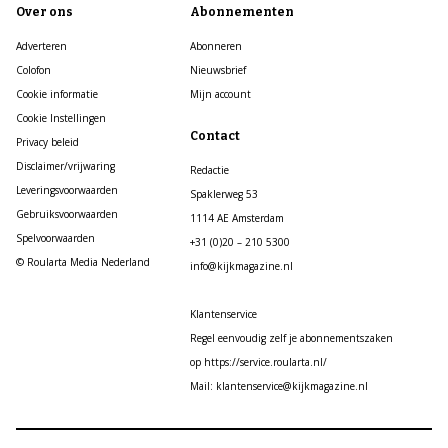
Over ons
Abonnementen
Adverteren
Abonneren
Colofon
Nieuwsbrief
Cookie informatie
Mijn account
Cookie Instellingen
Contact
Privacy beleid
Disclaimer/vrijwaring
Redactie
Leveringsvoorwaarden
Spaklerweg 53
Gebruiksvoorwaarden
1114 AE Amsterdam
Spelvoorwaarden
+31 (0)20 – 210 5300
© Roularta Media Nederland
info@kijkmagazine.nl
Klantenservice
Regel eenvoudig zelf je abonnementszaken
op https://service.roularta.nl/
Mail: klantenservice@kijkmagazine.nl