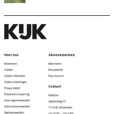
Over ons
Abonnementen
Adverteren
Abonneren
Colofon
Nieuwsbrief
Cookie informatie
Mijn account
Cookie Instellingen
Contact
Privacy beleid
Disclaimer/vrijwaring
Redactie
Leveringsvoorwaarden
Spaklerweg 53
Gebruiksvoorwaarden
1114 AE Amsterdam
Spelvoorwaarden
+31 (0)20 – 210 5300