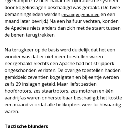
sign
Vampire 12 neer nadat het hydraulische systeem
door kogelinslagen beschadigd was geraakt. (De twee
bemanningsleden werden
en een
gevangengenomen
maand later bevrijd.) Na een halfuur vechten, konden
de Apaches niets anders dan zich met de staart tussen
de benen terugtrekken.
Na terugkeer op de basis werd duidelijk dat het een
wonder was dat er niet meer toestellen waren
neergehaald. Slechts één Apache had het strijdperk
ongeschonden verlaten. De overige toestellen hadden
gemiddeld zeventien kogelgaten en bij eentje werden
zelfs 29 inslagen geteld. Maar liefst zestien
hoofdrotors, zes staartrotors, zes motoren en één
aandrijfas waren onherstelbaar beschadigd; het kostte
een maand voordat alle helikopters weer luchtwaardig
waren.
Tactische blunders