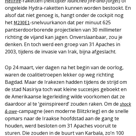
-raketten (
helicopter launched fire-and-forget
) of
Hellfire
ongeleide Hydra-raketten kunnen worden bestookt. En
alsof dat niet genoeg is, hangt onder de cockpit nog
het
-snelvuurkanon dat per minuut 625
M230E1
pantserdoorborende projectielen van 30 millimeter
richting de vijand kan jagen. Onverslaanbaar, zou je
denken. En toch werd een groep van 31 Apaches in
2003, tijdens de invasie van Irak, bijna afgeslacht.
Op 24 maart, vier dagen na het begin van de oorlog,
waren de coalitietroepen lekker op weg richting
Bagdad. Maar de Irakezen hadden tijdens de strijd om
de stad Nasiriya toch wat kleine succesjes geboekt en
de Amerikaanse legerleiding wilde voorkomen dat ze
daardoor al te ‘geïnspireerd’ zouden raken. Om de
shock
-campagne (een moderne Blitzkrieg) en de snelle
& awe
opmars naar de Iraakse hoofdstad aan de gang te
houden, werd besloten om 31 Apaches vooruit te
sturen. Die zouden in de buurt van Karbala, zo’n 100