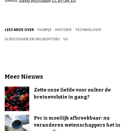
Beeld:
/
David Monniaux
CC BY-SA 3.0
LEES MEER OVER
FILMPJE
HISTORIE
TECHNOLOGIE
VLIEGTUIGEN EN HELIKOPTERS
VS
Meer Nieuws
Zette onze liefde voor suiker de
breinevolutie in gang?
Pvc is moeilijk afbreekbaar: nu
veranderen wetenschappers het in