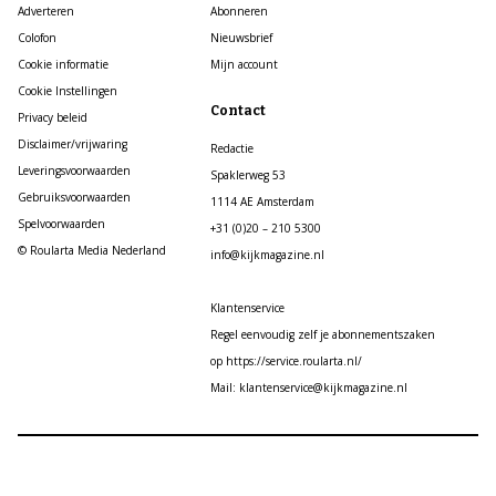
Adverteren
Abonneren
Colofon
Nieuwsbrief
Cookie informatie
Mijn account
Cookie Instellingen
Contact
Privacy beleid
Disclaimer/vrijwaring
Redactie
Leveringsvoorwaarden
Spaklerweg 53
Gebruiksvoorwaarden
1114 AE Amsterdam
Spelvoorwaarden
+31 (0)20 – 210 5300
© Roularta Media Nederland
info@kijkmagazine.nl
Klantenservice
Regel eenvoudig zelf je abonnementszaken
op https://service.roularta.nl/
Mail: klantenservice@kijkmagazine.nl