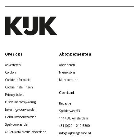
Over ons
Abonnementen
Adverteren
Abonneren
Colofon
Nieuwsbrief
Cookie informatie
Mijn account
Cookie Instellingen
Contact
Privacy beleid
Disclaimer/vrijwaring
Redactie
Leveringsvoorwaarden
Spaklerweg 53
Gebruiksvoorwaarden
1114 AE Amsterdam
Spelvoorwaarden
+31 (0)20 – 210 5300
© Roularta Media Nederland
info@kijkmagazine.nl