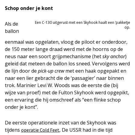
Schop onder je kont
Een C-130 uitgerust met een Skyhook haalt een ‘pakketje
Als de
op.
ballon
eenmaal was opgelaten, vloog de piloot er onderdoor,
de 150 meter lange draad werd met de hoorns op de
neus naar een soort grijpmechanisme (het
sky anchor
)
geleid dat meteen de ballon los sneed. Vervolgens werd
de lijn door de
pick-up crew
met een haak opgepakt en
naar een lier gebracht die de ‘passagier’ naar binnen
trok. Marinier Levi W. Woods was de eerste die (bij
wijze van proef) met de Fulton Skyhook werd opgepikt,
een ervaring die hij omschreef als “een flinke schop
onder je kont”.
De eerste operationele inzet van de Skyhook was
tijdens
, De USSR had in die tijd
operatie Cold Feet