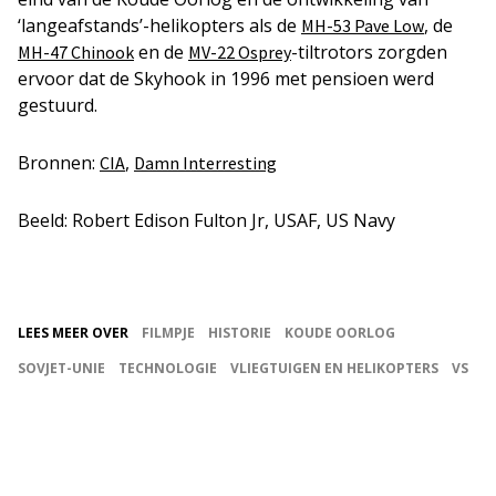
‘langeafstands’-helikopters als de
, de
MH-53 Pave Low
en de
-tiltrotors zorgden
MH-47 Chinook
MV-22 Osprey
ervoor dat de Skyhook in 1996 met pensioen werd
gestuurd.
Bronnen:
,
CIA
Damn Interresting
Beeld: Robert Edison Fulton Jr, USAF, US Navy
LEES MEER OVER
FILMPJE
HISTORIE
KOUDE OORLOG
SOVJET-UNIE
TECHNOLOGIE
VLIEGTUIGEN EN HELIKOPTERS
VS