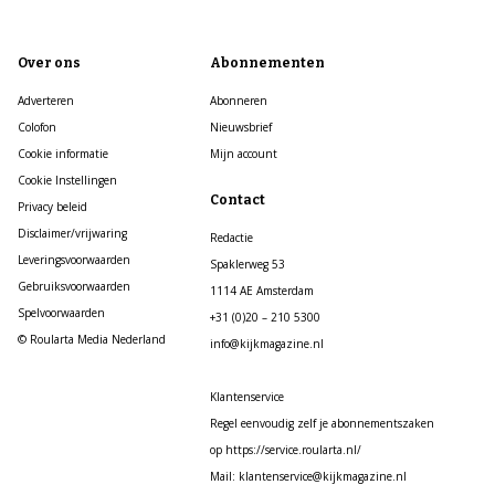
Over ons
Abonnementen
Adverteren
Abonneren
Colofon
Nieuwsbrief
Cookie informatie
Mijn account
Cookie Instellingen
Contact
Privacy beleid
Disclaimer/vrijwaring
Redactie
Leveringsvoorwaarden
Spaklerweg 53
Gebruiksvoorwaarden
1114 AE Amsterdam
Spelvoorwaarden
+31 (0)20 – 210 5300
© Roularta Media Nederland
info@kijkmagazine.nl
Klantenservice
Regel eenvoudig zelf je abonnementszaken
op https://service.roularta.nl/
Mail: klantenservice@kijkmagazine.nl