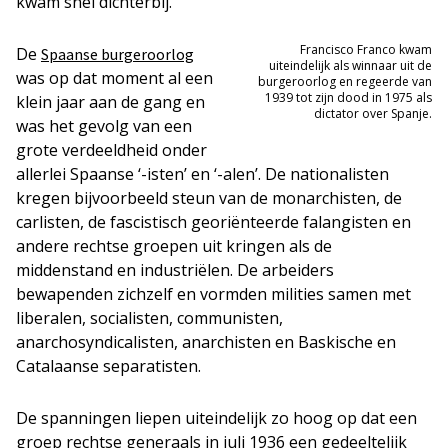
kwam snel dichterbij.
Francisco Franco kwam
De
Spaanse burgeroorlog
uiteindelijk als winnaar uit de
was op dat moment al een
burgeroorlog en regeerde van
1939 tot zijn dood in 1975 als
klein jaar aan de gang en
dictator over Spanje.
was het gevolg van een
grote verdeeldheid onder
allerlei Spaanse ‘-isten’ en ‘-alen’. De nationalisten
kregen bijvoorbeeld steun van de monarchisten, de
carlisten, de fascistisch georiënteerde falangisten en
andere rechtse groepen uit kringen als de
middenstand en industriëlen. De arbeiders
bewapenden zichzelf en vormden milities samen met
liberalen, socialisten, communisten,
anarchosyndicalisten, anarchisten en Baskische en
Catalaanse separatisten.
De spanningen liepen uiteindelijk zo hoog op dat een
groep rechtse generaals in juli 1936 een gedeeltelijk