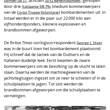
, achttien
,
geholpen
Dornier Do 17
Ju 52
Behelfsbomber
door drie
(medium bommenwerpers
Italiaanse SM.79s
van de
) bombardementen uit. In
Corpo Truppe Volontarie
totaal werden er in die paar uur 22.000 kilo aan
vijfhonderdponders, kleinere explosieven en
brandbommen afgeworpen.
De Britse
Times
-oorlogscorrespondent
George L. Steer
was in de buurt toen het bombardement plaatsvond.
Hij schreef dat de tactiek van de Duitsers en de
Italianen duidelijk leek. Eerst kwamen de zware
bommenwerpers om de bevolking op de vlucht te laten
slaan. Daarna werden de machinegeweren van de
jachtvliegtuigen ingezet om ze neer te schieten of in de
schuilplaatsen te jagen. Tot slot werden de
brandbommen afgeworpen om die schuilplaatsen te
vernietigen.