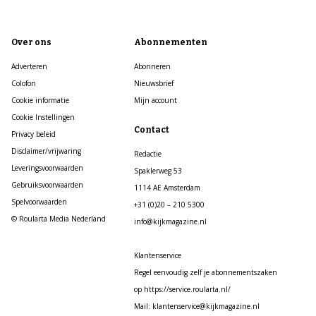
Over ons
Abonnementen
Adverteren
Abonneren
Colofon
Nieuwsbrief
Cookie informatie
Mijn account
Cookie Instellingen
Contact
Privacy beleid
Disclaimer/vrijwaring
Redactie
Leveringsvoorwaarden
Spaklerweg 53
Gebruiksvoorwaarden
1114 AE Amsterdam
Spelvoorwaarden
+31 (0)20 – 210 5300
© Roularta Media Nederland
info@kijkmagazine.nl
Klantenservice
Regel eenvoudig zelf je abonnementszaken
op https://service.roularta.nl/
Mail: klantenservice@kijkmagazine.nl