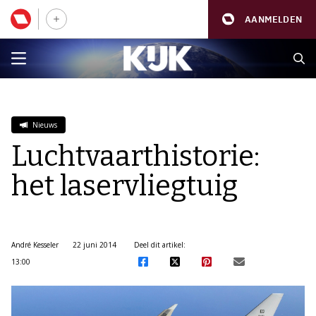
AANMELDEN
Nieuws
Luchtvaarthistorie:
het laservliegtuig
André Kesseler
22 juni 2014
Deel dit artikel:
13:00