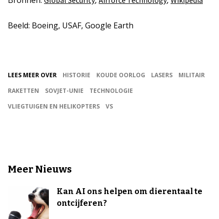
Bronnen:
,
,
Global Security
Airforce Technology
Wikipedia
Beeld: Boeing, USAF, Google Earth
LEES MEER OVER
HISTORIE
KOUDE OORLOG
LASERS
MILITAIR
RAKETTEN
SOVJET-UNIE
TECHNOLOGIE
VLIEGTUIGEN EN HELIKOPTERS
VS
Meer Nieuws
Kan AI ons helpen om dierentaal te
ontcijferen?