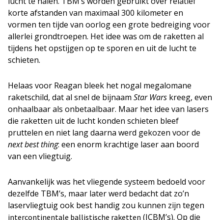
lucht te halen. TBM’s worden gebruikt over relatief
korte afstanden van maximaal 300 kilometer en
vormen ten tijde van oorlog een grote bedreiging voor
allerlei grondtroepen. Het idee was om de raketten al
tijdens het opstijgen op te sporen en uit de lucht te
schieten.
Helaas voor Reagan bleek het nogal megalomane
raketschild, dat al snel de bijnaam
Star Wars
kreeg, even
onhaalbaar als onbetaalbaar. Maar het idee van lasers
die raketten uit de lucht konden schieten bleef
pruttelen en niet lang daarna werd gekozen voor de
next best thing
: een enorm krachtige laser aan boord
van een vliegtuig.
Aanvankelijk was het vliegende systeem bedoeld voor
dezelfde TBM’s, maar later werd bedacht dat zo’n
laservliegtuig ook best handig zou kunnen zijn tegen
(ICBM’s). Op die
intercontinentale ballistische raketten