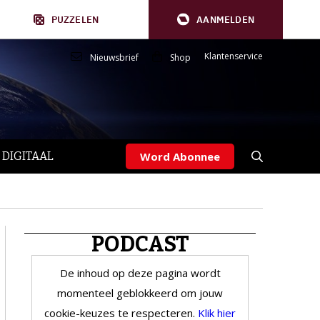
PUZZELEN
AANMELDEN
Klantenservice
Nieuwsbrief
Shop
 DIGITAAL
Word Abonnee
PODCAST
De inhoud op deze pagina wordt
momenteel geblokkeerd om jouw
cookie-keuzes te respecteren.
Klik hier