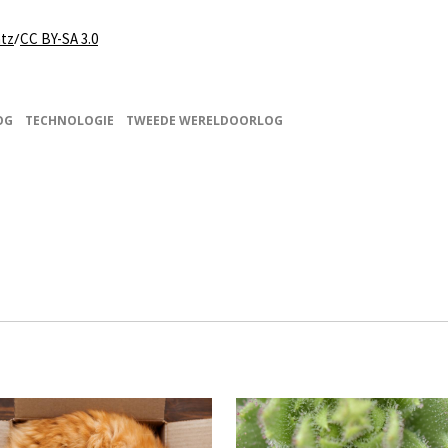
/
tz
CC BY-SA 3.0
OG
TECHNOLOGIE
TWEEDE WERELDOORLOG