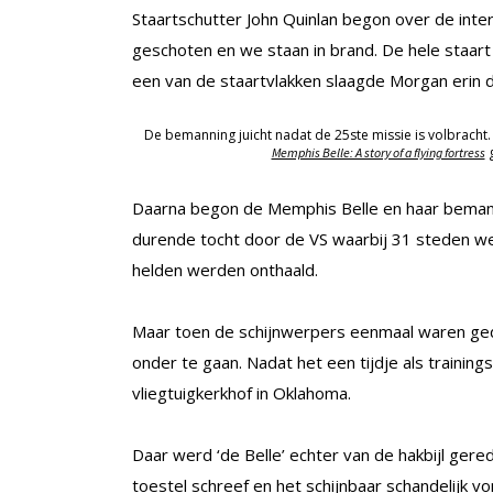
Staartschutter John Quinlan begon over de inte
geschoten en we staan in brand. De hele staart
een van de staartvlakken slaagde Morgan erin de
De bemanning juicht nadat de 25ste missie is volbracht
g
Memphis Belle: A story of a flying fortress
Daarna begon de Memphis Belle en haar bemann
durende tocht door de VS waarbij 31 steden w
helden werden onthaald.
Maar toen de schijnwerpers eenmaal waren ge
onder te gaan. Nadat het een tijdje als training
vliegtuigkerkhof in Oklahoma.
Daar werd ‘de Belle’ echter van de hakbijl gere
toestel schreef en het schijnbaar schandelijk