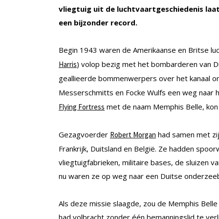
vliegtuig uit de luchtvaartgeschiedenis la
een bijzonder record.
Begin 1943 waren de Amerikaanse en Britse luc
) volop bezig met het bombarderen van Du
Harris
geallieerde bommenwerpers over het kanaal o
Messerschmitts en Focke Wulfs een weg naar hu
met de naam Memphis Belle, kon d
Flying Fortress
Gezagvoerder
had samen met zij
Robert Morgan
Frankrijk, Duitsland en België. Ze hadden sp
vliegtuigfabrieken, militaire bases, de sluizen
nu waren ze op weg naar een Duitse onderzeebo
Als deze missie slaagde, zou de Memphis Belle
had volbracht zonder één bemanningslid te ver