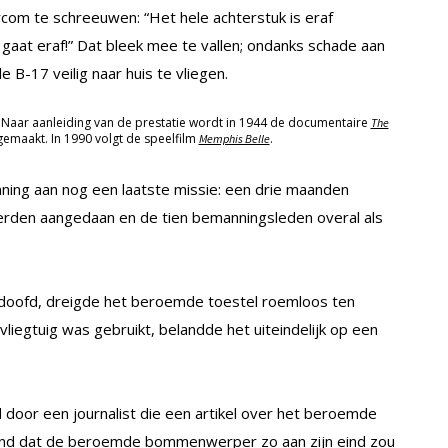
rcom te schreeuwen: “Het hele achterstuk is eraf
 gaat eraf!” Dat bleek mee te vallen; ondanks schade aan
 B-17 veilig naar huis te vliegen.
. Naar aanleiding van de prestatie wordt in 1944 de documentaire
The
emaakt. In 1990 volgt de speelfilm
.
Memphis Belle
ing aan nog een laatste missie: een drie maanden
erden aangedaan en de tien bemanningsleden overal als
doofd, dreigde het beroemde toestel roemloos ten
svliegtuig was gebruikt, belandde het uiteindelijk op een
d door een journalist die een artikel over het beroemde
 vond dat de beroemde bommenwerper zo aan zijn eind zou