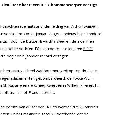
at zien. Deze keer: een B-17-bommenwerper vestigt
htmachten (de laatste onder leiding van
Arthur ‘Bomber’
itse steden. Op 23 januari vlogen opnieuw bijna honderd
m zich door de Duitse
en de zwermen
flak-luchtafweer
n doel te vechten. Eén van de toestellen, een
B-17F
ie dag een bijzonder record vestigen.
n bemanning al heel wat bommen gedropt op doelen in
oorwegemplacementen gebombardeerd, de Focke Wulf-
 van St. Nazaire en de scheepswerven in Wilhelmshaven. En
otbasis in het Franse Lorient.
 de eerste van duizenden B-17’s worden die 25 missies
liezen. En het magische getal 25 betekende dat de