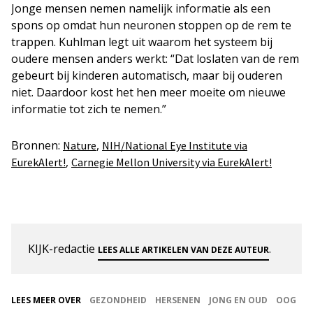
Jonge mensen nemen namelijk informatie als een
spons op omdat hun neuronen stoppen op de rem te
trappen. Kuhlman legt uit waarom het systeem bij
oudere mensen anders werkt: “Dat loslaten van de rem
gebeurt bij kinderen automatisch, maar bij ouderen
niet. Daardoor kost het hen meer moeite om nieuwe
informatie tot zich te nemen.”
Bronnen:
,
Nature
NIH/National Eye Institute via
,
EurekAlert!
Carnegie Mellon University via EurekAlert!
KIJK-redactie
.
LEES ALLE ARTIKELEN VAN DEZE AUTEUR
LEES MEER OVER
GEZONDHEID
HERSENEN
JONG EN OUD
OOG