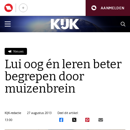
AANMELDEN
Nieuws
Lui oog én leren beter
begrepen door
muizenbrein
KIJK-redactie
27 augustus 2013
Deel dit artikel:
13:00