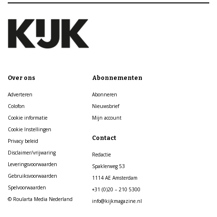
Over ons
Abonnementen
Adverteren
Abonneren
Colofon
Nieuwsbrief
Cookie informatie
Mijn account
Cookie Instellingen
Contact
Privacy beleid
Disclaimer/vrijwaring
Redactie
Leveringsvoorwaarden
Spaklerweg 53
Gebruiksvoorwaarden
1114 AE Amsterdam
Spelvoorwaarden
+31 (0)20 – 210 5300
© Roularta Media Nederland
info@kijkmagazine.nl