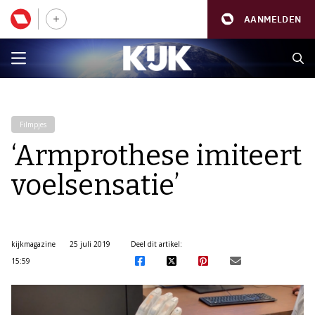
AANMELDEN
Filmpjes
‘Armprothese imiteert
voelsensatie’
kijkmagazine
25 juli 2019
Deel dit artikel:
15:59