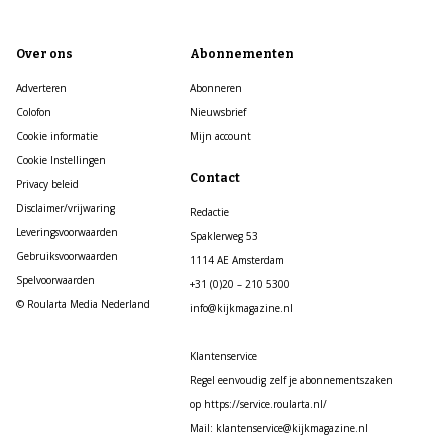
Over ons
Abonnementen
Adverteren
Abonneren
Colofon
Nieuwsbrief
Cookie informatie
Mijn account
Cookie Instellingen
Contact
Privacy beleid
Disclaimer/vrijwaring
Redactie
Leveringsvoorwaarden
Spaklerweg 53
Gebruiksvoorwaarden
1114 AE Amsterdam
Spelvoorwaarden
+31 (0)20 – 210 5300
© Roularta Media Nederland
info@kijkmagazine.nl
Klantenservice
Regel eenvoudig zelf je abonnementszaken
op https://service.roularta.nl/
Mail: klantenservice@kijkmagazine.nl