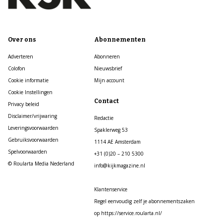
Over ons
Abonnementen
Adverteren
Abonneren
Colofon
Nieuwsbrief
Cookie informatie
Mijn account
Cookie Instellingen
Contact
Privacy beleid
Disclaimer/vrijwaring
Redactie
Leveringsvoorwaarden
Spaklerweg 53
Gebruiksvoorwaarden
1114 AE Amsterdam
Spelvoorwaarden
+31 (0)20 – 210 5300
© Roularta Media Nederland
info@kijkmagazine.nl
Klantenservice
Regel eenvoudig zelf je abonnementszaken
op https://service.roularta.nl/