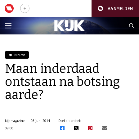
AANMELDEN
Nieuws
Maan inderdaad
ontstaan na botsing
aarde?
kijkmagazine
06 juni 2014
Deel dit artikel:
09:00