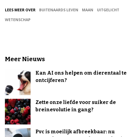
LEES MEER OVER
BUITENAARDS LEVEN
MAAN
UITGELICHT
WETENSCHAP
Meer Nieuws
Kan AI ons helpen om dierentaal te
ontcijferen?
Zette onze liefde voor suiker de
breinevolutie in gang?
Pvc is moeilijk afbreekbaar: nu