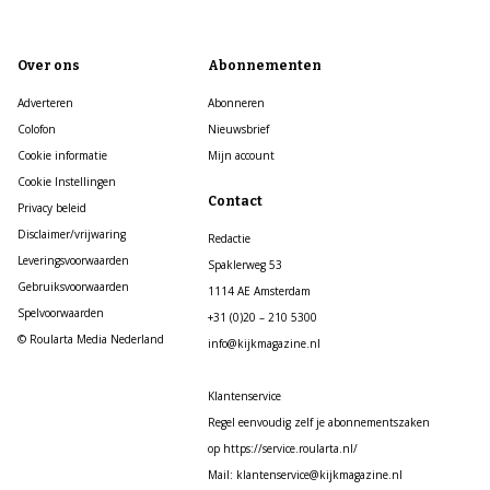
Over ons
Abonnementen
Adverteren
Abonneren
Colofon
Nieuwsbrief
Cookie informatie
Mijn account
Cookie Instellingen
Contact
Privacy beleid
Disclaimer/vrijwaring
Redactie
Leveringsvoorwaarden
Spaklerweg 53
Gebruiksvoorwaarden
1114 AE Amsterdam
Spelvoorwaarden
+31 (0)20 – 210 5300
© Roularta Media Nederland
info@kijkmagazine.nl
Klantenservice
Regel eenvoudig zelf je abonnementszaken
op https://service.roularta.nl/
Mail: klantenservice@kijkmagazine.nl