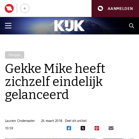
AANMELDEN
Filmpjes
Gekke Mike heeft
zichzelf eindelijk
gelanceerd
Laurien Onderwater
26 maart 2018
Deel dit artikel:
10:59