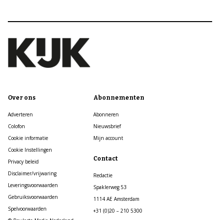
Over ons
Abonnementen
Adverteren
Abonneren
Colofon
Nieuwsbrief
Cookie informatie
Mijn account
Cookie Instellingen
Contact
Privacy beleid
Disclaimer/vrijwaring
Redactie
Leveringsvoorwaarden
Spaklerweg 53
Gebruiksvoorwaarden
1114 AE Amsterdam
Spelvoorwaarden
+31 (0)20 – 210 5300