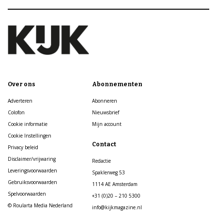
Over ons
Abonnementen
Adverteren
Abonneren
Colofon
Nieuwsbrief
Cookie informatie
Mijn account
Cookie Instellingen
Contact
Privacy beleid
Disclaimer/vrijwaring
Redactie
Leveringsvoorwaarden
Spaklerweg 53
Gebruiksvoorwaarden
1114 AE Amsterdam
Spelvoorwaarden
+31 (0)20 – 210 5300
© Roularta Media Nederland
info@kijkmagazine.nl