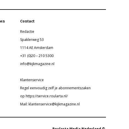
en
Contact
Redactie
Spaklerweg 53
1114 AE Amsterdam
+31 (0)20 – 210 5300
info@kijkmagazine.nl
Klantenservice
Regel eenvoudig zelf je abonnementszaken
op https://service.roularta.nl/
Mail: klantenservice@kijkmagazine.nl
Roularta Media Nederland ©