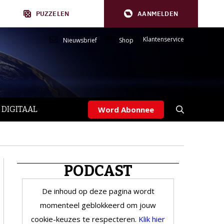
PUZZELEN
AANMELDEN
Klantenservice
Nieuwsbrief
Shop
 DIGITAAL
Word Abonnee
PODCAST
De inhoud op deze pagina wordt
momenteel geblokkeerd om jouw
cookie-keuzes te respecteren.
Klik hier