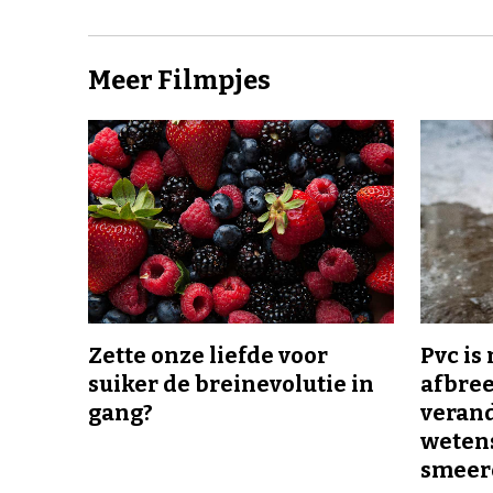
Meer Filmpjes
Zette onze liefde voor
Pvc is
suiker de breinevolutie in
afbree
gang?
veran
wetens
smeer