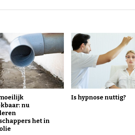
 moeilijk
Is hypnose nuttig?
kbaar: nu
deren
chappers het in
olie