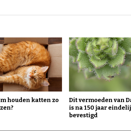
m houden katten zo
Dit vermoeden van 
ozen?
is na 150 jaar eindeli
bevestigd