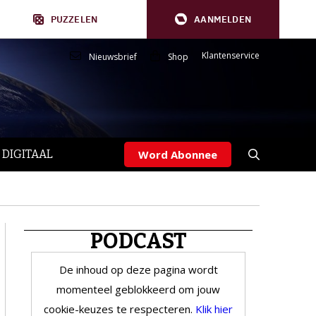
PUZZELEN
AANMELDEN
Klantenservice
Nieuwsbrief
Shop
 DIGITAAL
Word Abonnee
PODCAST
De inhoud op deze pagina wordt
momenteel geblokkeerd om jouw
cookie-keuzes te respecteren.
Klik hier