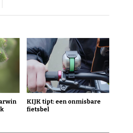
Darwin
KIJK tipt: een onmisbare
jk
fietsbel