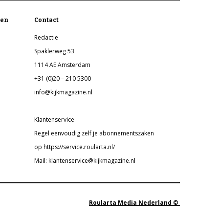
en
Contact
Redactie
Spaklerweg 53
1114 AE Amsterdam
+31 (0)20 – 210 5300
info@kijkmagazine.nl
Klantenservice
Regel eenvoudig zelf je abonnementszaken
op https://service.roularta.nl/
Mail: klantenservice@kijkmagazine.nl
Roularta Media Nederland ©