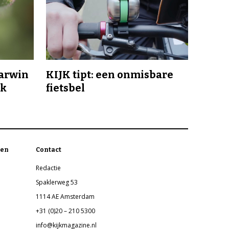
Darwin
KIJK tipt: een onmisbare
jk
fietsbel
en
Contact
Redactie
Spaklerweg 53
1114 AE Amsterdam
+31 (0)20 – 210 5300
info@kijkmagazine.nl