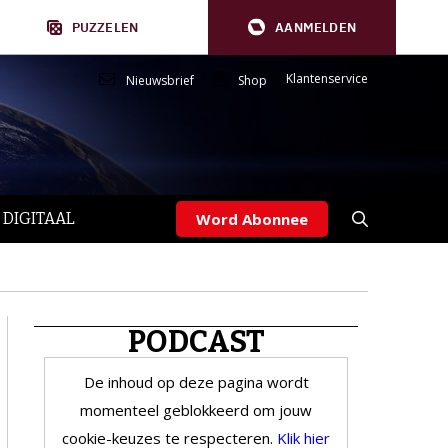
PUZZELEN
AANMELDEN
Klantenservice
Nieuwsbrief
Shop
 DIGITAAL
Word Abonnee
PODCAST
De inhoud op deze pagina wordt
momenteel geblokkeerd om jouw
cookie-keuzes te respecteren.
Klik hier