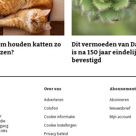
m houden katten zo
Dit vermoeden van 
ozen?
is na 150 jaar eindeli
bevestigd
Over ons
Abonnement
Adverteren
Abonneren
Colofon
Nieuwsbrief
r
Cookie informatie
Mijn account
 die
Cookie Instellingen
pgang
 niks
Privacy beleid