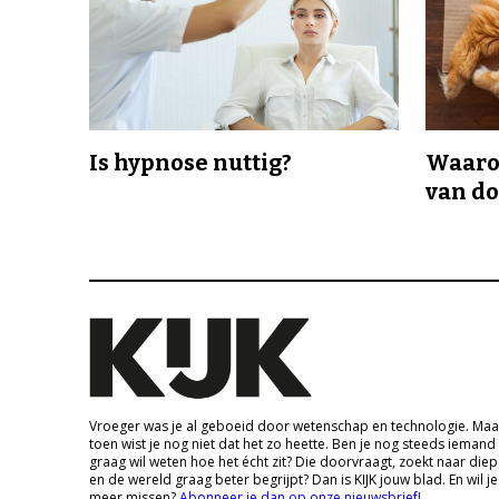
Is hypnose nuttig?
Waaro
van d
Vroeger was je al geboeid door wetenschap en technologie. Maa
toen wist je nog niet dat het zo heette. Ben je nog steeds iemand
graag wil weten hoe het écht zit? Die doorvraagt, zoekt naar die
en de wereld graag beter begrijpt? Dan is KIJK jouw blad. En wil je
meer missen?
Abonneer je dan op onze nieuwsbrief!