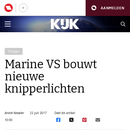
AANMELDEN
Filmpjes
Marine VS bouwt
nieuwe
knipperlichten
André Kesseler
22 juli 2017
Deel dit artikel:
10:00