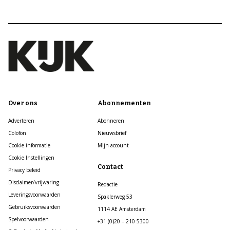
Over ons
Abonnementen
Adverteren
Abonneren
Colofon
Nieuwsbrief
Cookie informatie
Mijn account
Cookie Instellingen
Contact
Privacy beleid
Disclaimer/vrijwaring
Redactie
Leveringsvoorwaarden
Spaklerweg 53
Gebruiksvoorwaarden
1114 AE Amsterdam
Spelvoorwaarden
+31 (0)20 – 210 5300