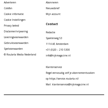
Adverteren
Abonneren
Colofon
Nieuwsbrief
Cookie informatie
Mijn account
Cookie Instellingen
Contact
Privacy beleid
Disclaimer/vrijwaring
Redactie
Leveringsvoorwaarden
Spaklerweg 53
Gebruiksvoorwaarden
1114 AE Amsterdam
Spelvoorwaarden
+31 (0)20 – 210 5300
© Roularta Media Nederland
info@kijkmagazine.nl
Klantenservice
Regel eenvoudig zelf je abonnementszaken
op https://service.roularta.nl/
Mail: klantenservice@kijkmagazine.nl