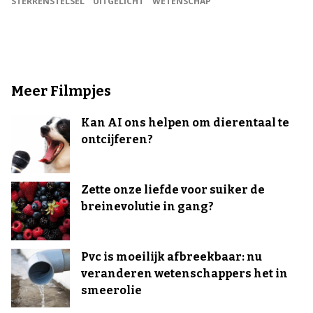
STERRENSTELSEL
UITGELICHT
WETENSCHAP
Meer Filmpjes
Kan AI ons helpen om dierentaal te
ontcijferen?
Zette onze liefde voor suiker de
breinevolutie in gang?
Pvc is moeilijk afbreekbaar: nu
veranderen wetenschappers het in
smeerolie