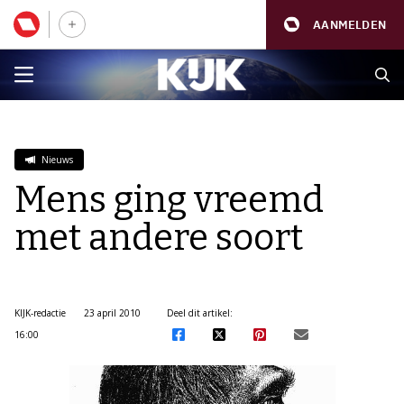
AANMELDEN
Nieuws
Mens ging vreemd
met andere soort
KIJK-redactie
23 april 2010
Deel dit artikel:
16:00