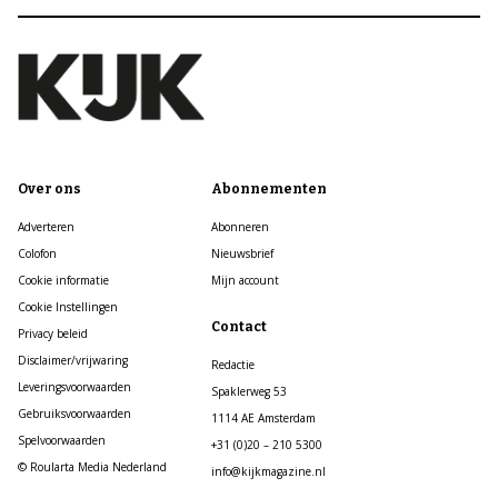
Over ons
Abonnementen
Adverteren
Abonneren
Colofon
Nieuwsbrief
Cookie informatie
Mijn account
Cookie Instellingen
Contact
Privacy beleid
Disclaimer/vrijwaring
Redactie
Leveringsvoorwaarden
Spaklerweg 53
Gebruiksvoorwaarden
1114 AE Amsterdam
Spelvoorwaarden
+31 (0)20 – 210 5300
© Roularta Media Nederland
info@kijkmagazine.nl