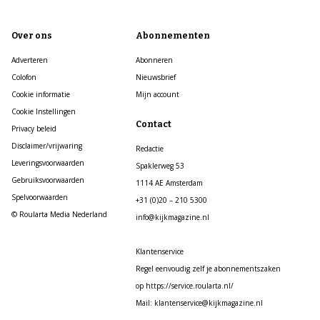
Over ons
Abonnementen
Adverteren
Abonneren
Colofon
Nieuwsbrief
Cookie informatie
Mijn account
Cookie Instellingen
Contact
Privacy beleid
Disclaimer/vrijwaring
Redactie
Leveringsvoorwaarden
Spaklerweg 53
Gebruiksvoorwaarden
1114 AE Amsterdam
Spelvoorwaarden
+31 (0)20 – 210 5300
© Roularta Media Nederland
info@kijkmagazine.nl
Klantenservice
Regel eenvoudig zelf je abonnementszaken
op https://service.roularta.nl/
Mail: klantenservice@kijkmagazine.nl