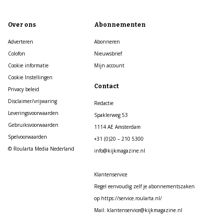
Over ons
Abonnementen
Adverteren
Abonneren
Colofon
Nieuwsbrief
Cookie informatie
Mijn account
Cookie Instellingen
Contact
Privacy beleid
Disclaimer/vrijwaring
Redactie
Leveringsvoorwaarden
Spaklerweg 53
Gebruiksvoorwaarden
1114 AE Amsterdam
Spelvoorwaarden
+31 (0)20 – 210 5300
© Roularta Media Nederland
info@kijkmagazine.nl
Klantenservice
Regel eenvoudig zelf je abonnementszaken
op https://service.roularta.nl/
Mail: klantenservice@kijkmagazine.nl