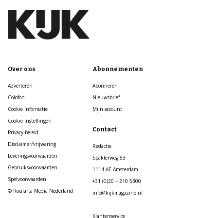
Over ons
Abonnementen
Adverteren
Abonneren
Colofon
Nieuwsbrief
Cookie informatie
Mijn account
Cookie Instellingen
Contact
Privacy beleid
Disclaimer/vrijwaring
Redactie
Leveringsvoorwaarden
Spaklerweg 53
Gebruiksvoorwaarden
1114 AE Amsterdam
Spelvoorwaarden
+31 (0)20 – 210 5300
© Roularta Media Nederland
info@kijkmagazine.nl
Klantenservice