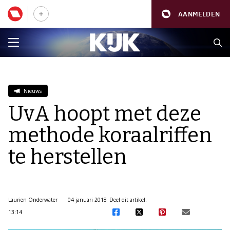
AANMELDEN
Nieuws
UvA hoopt met deze
methode koraalriffen
te herstellen
Laurien Onderwater
04 januari 2018
Deel dit artikel:
13:14