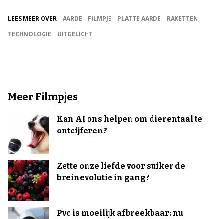
LEES MEER OVER
AARDE
FILMPJE
PLATTE AARDE
RAKETTEN
TECHNOLOGIE
UITGELICHT
Meer Filmpjes
Kan AI ons helpen om dierentaal te
ontcijferen?
Zette onze liefde voor suiker de
breinevolutie in gang?
Pvc is moeilijk afbreekbaar: nu