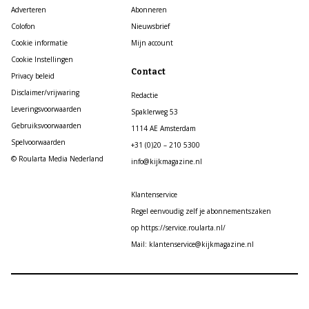
Adverteren
Abonneren
Colofon
Nieuwsbrief
Cookie informatie
Mijn account
Cookie Instellingen
Contact
Privacy beleid
Disclaimer/vrijwaring
Redactie
Leveringsvoorwaarden
Spaklerweg 53
Gebruiksvoorwaarden
1114 AE Amsterdam
Spelvoorwaarden
+31 (0)20 – 210 5300
© Roularta Media Nederland
info@kijkmagazine.nl
Klantenservice
Regel eenvoudig zelf je abonnementszaken
op https://service.roularta.nl/
Mail: klantenservice@kijkmagazine.nl