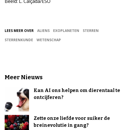
Beeld: L. Calçada/ESO
LEES MEER OVER
ALIENS
EXOPLANETEN
STERREN
STERRENKUNDE
WETENSCHAP
Meer Nieuws
Kan AI ons helpen om dierentaal te
ontcijferen?
Zette onze liefde voor suiker de
breinevolutie in gang?