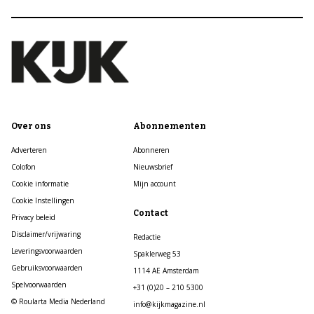
Over ons
Abonnementen
Adverteren
Abonneren
Colofon
Nieuwsbrief
Cookie informatie
Mijn account
Cookie Instellingen
Contact
Privacy beleid
Disclaimer/vrijwaring
Redactie
Leveringsvoorwaarden
Spaklerweg 53
Gebruiksvoorwaarden
1114 AE Amsterdam
Spelvoorwaarden
+31 (0)20 – 210 5300
© Roularta Media Nederland
info@kijkmagazine.nl