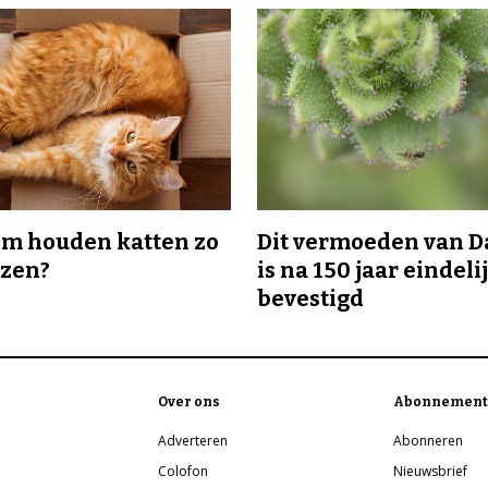
m houden katten zo
Dit vermoeden van 
ozen?
is na 150 jaar eindeli
bevestigd
Over ons
Abonnement
Adverteren
Abonneren
Colofon
Nieuwsbrief