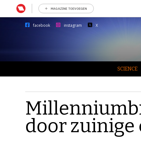
MAGAZINE TOEVOEGEN
facebook
instagram
X
SCIENCE
Millenniumb
door zuinige