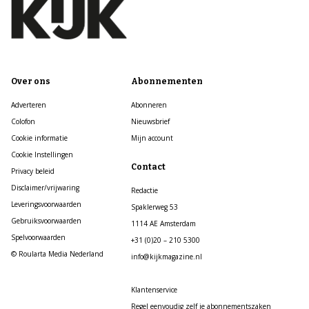
Over ons
Abonnementen
Adverteren
Abonneren
Colofon
Nieuwsbrief
Cookie informatie
Mijn account
Cookie Instellingen
Contact
Privacy beleid
Disclaimer/vrijwaring
Redactie
Leveringsvoorwaarden
Spaklerweg 53
Gebruiksvoorwaarden
1114 AE Amsterdam
Spelvoorwaarden
+31 (0)20 – 210 5300
© Roularta Media Nederland
info@kijkmagazine.nl
Klantenservice
Regel eenvoudig zelf je abonnementszaken