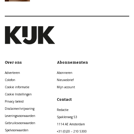
Over ons
Abonnementen
Adverteren
Abonneren
Colofon
Nieuwsbrief
Cookie informatie
Mijn account
Cookie Instellingen
Contact
Privacy beleid
Disclaimer/vrijwaring
Redactie
Leveringsvoorwaarden
Spaklerweg 53
Gebruiksvoorwaarden
1114 AE Amsterdam
Spelvoorwaarden
+31 (0)20 – 210 5300