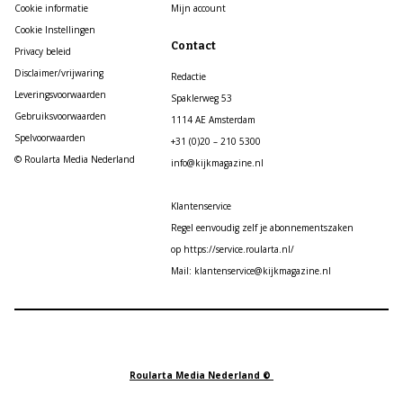
Cookie informatie
Mijn account
Cookie Instellingen
Contact
Privacy beleid
Disclaimer/vrijwaring
Redactie
Leveringsvoorwaarden
Spaklerweg 53
Gebruiksvoorwaarden
1114 AE Amsterdam
Spelvoorwaarden
+31 (0)20 – 210 5300
© Roularta Media Nederland
info@kijkmagazine.nl
Klantenservice
Regel eenvoudig zelf je abonnementszaken
op https://service.roularta.nl/
Mail: klantenservice@kijkmagazine.nl
Roularta Media Nederland ©