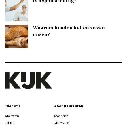
Is hypnose nuttig?
Waarom houden katten zo van
dozen?
Over ons
Abonnementen
Adverteren
Abonneren
Colofon
Nieuwsbrief