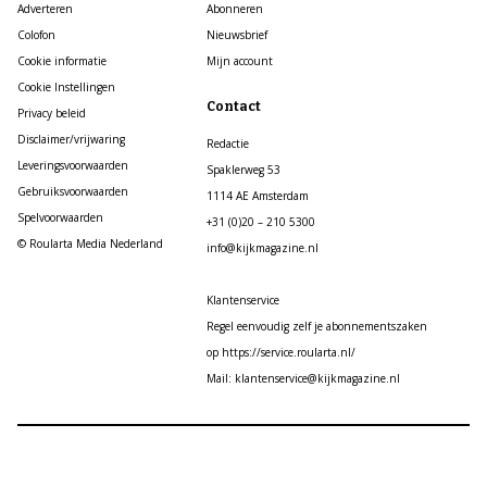
Adverteren
Abonneren
Colofon
Nieuwsbrief
Cookie informatie
Mijn account
Cookie Instellingen
Contact
Privacy beleid
Disclaimer/vrijwaring
Redactie
Leveringsvoorwaarden
Spaklerweg 53
Gebruiksvoorwaarden
1114 AE Amsterdam
Spelvoorwaarden
+31 (0)20 – 210 5300
© Roularta Media Nederland
info@kijkmagazine.nl
Klantenservice
Regel eenvoudig zelf je abonnementszaken
op https://service.roularta.nl/
Mail: klantenservice@kijkmagazine.nl