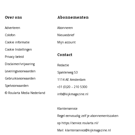
Over ons
Abonnementen
Adverteren
Abonneren
Colofon
Nieuwsbrief
Cookie informatie
Mijn account
Cookie Instellingen
Contact
Privacy beleid
Disclaimer/vrijwaring
Redactie
Leveringsvoorwaarden
Spaklerweg 53
Gebruiksvoorwaarden
1114 AE Amsterdam
Spelvoorwaarden
+31 (0)20 – 210 5300
© Roularta Media Nederland
info@kijkmagazine.nl
Klantenservice
Regel eenvoudig zelf je abonnementszaken
op https://service.roularta.nl/
Mail: klantenservice@kijkmagazine.nl