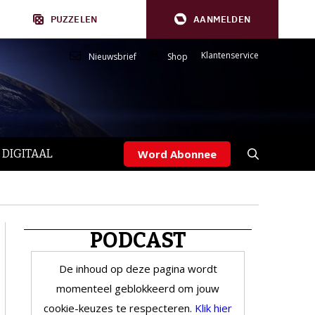
PUZZELEN
AANMELDEN
Klantenservice
Nieuwsbrief
Shop
 DIGITAAL
Word Abonnee
PODCAST
De inhoud op deze pagina wordt
momenteel geblokkeerd om jouw
cookie-keuzes te respecteren.
Klik hier