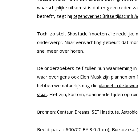
waarschijnlijke uitkomst is dat er geen reden za
betreft”, zegt hij
tegenover het Britse tijdschrift
N
Toch, zo stelt Shostack, “moeten alle redelijk
onderwerp”. Naar verwachting gebeurt dat mome
snel meer over horen.
De onderzoekers zelf zullen hun waarneming in
waar overigens ook Elon Musk zijn plannen om M
hebben we natuurlijk nog die
planeet in de bewoon
. Het zijn, kortom, spannende tijden op ru
staat
Bronnen:
,
,
Centauri Dreams
SETI Institute
Astrobl
Beeld: ратан 600/CC BY 3.0 (foto), Bursov e.a. (