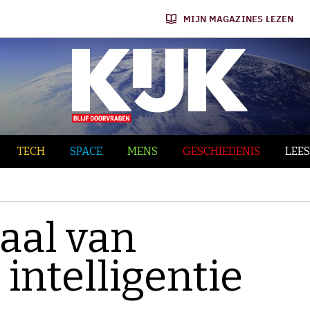
MIJN MAGAZINES LEZEN
TECH
SPACE
MENS
GESCHIEDENIS
LEES
aal van
intelligentie