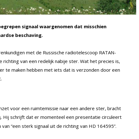
nbegrepen signaal waargenomen dat misschien
aardse beschaving.
rrenkundigen met de Russische radiotelescoop RATAN-
 richting van een redelijk nabije ster. Wat het precies is,
ier te maken hebben met iets dat is verzonden door een
.
ch inzet voor een ruimtemissie naar een andere ster, bracht
. Hij schrijft dat er momenteel een presentatie circuleert
s
an “een sterk signaal uit de richting van HD 164595”.