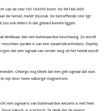
l echt van de ster HD 164595 komt. De RATAN-600-
aan de hemel, meldt Shostak. De betreffende ster ligt
l zou ook elders in dat gebied kunnen liggen.
gnaal denkbaar dan een buitenaardse beschaving. Zo wordt
r misschien sprake is van een zwaartekrachtslens. Daarbij
gen dat een signaal van verder weg uit het heelal wordt
 bevinden. Onlangs nog bleek dat een gek signaal dat was
te zijn door twee naburige magnetrons.
echt een signaal is van buitenaardse wezens is niet heel
Doug Vakoch, is sceptisch. “Ik denk dat de meest