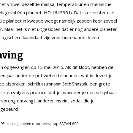
 met vrijwel dezelfde massa, temperatuur en chemische
elk geval één planeet, HD 164595 b. Dat is er echter niet
 De planeet in kwestie weegt namelijk zestien keer zoveel
ter. Maar het is niet uitgesloten dat er nog andere planeten
ogischere kandidaat zijn voor buitenaards leven.
aving
ijn opgevangen op 15 mei 2015. Als dit klopt, hebben de
 jaar onder de pet weten te houden, wat in deze tijd
 de afspraken,
, een grote
schrijft astronoom Seth Shostak
lijk én volgens protocol dat je, wanneer je een schijnbaar
sprong ontvangt, anderen inseint zodat die je
 gebeurd.”
595, zoals gemeten door telescoop RATAN-600.