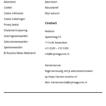
Adverteren
Abonneren
Colofon
Nieuwsbrief
Cookie informatie
Mijn account
Cookie Instellingen
Contact
Privacy beleid
Disclaimer/vrijwaring
Redactie
Leveringsvoorwaarden
Spaklerweg 53
Gebruiksvoorwaarden
1114 AE Amsterdam
Spelvoorwaarden
+31 (0)20 – 210 5300
© Roularta Media Nederland
info@kijkmagazine.nl
Klantenservice
Regel eenvoudig zelf je abonnementszaken
op https://service.roularta.nl/
Mail: klantenservice@kijkmagazine.nl