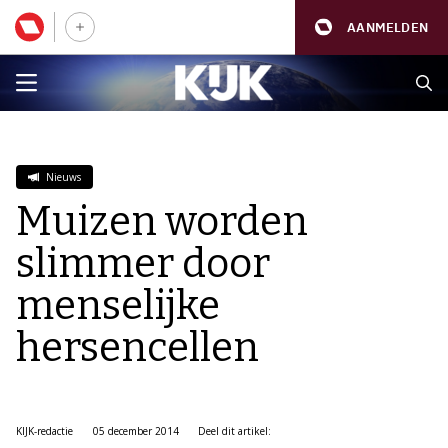
AANMELDEN
Nieuws
Muizen worden
slimmer door
menselijke
hersencellen
KIJK-redactie
05 december 2014
Deel dit artikel: