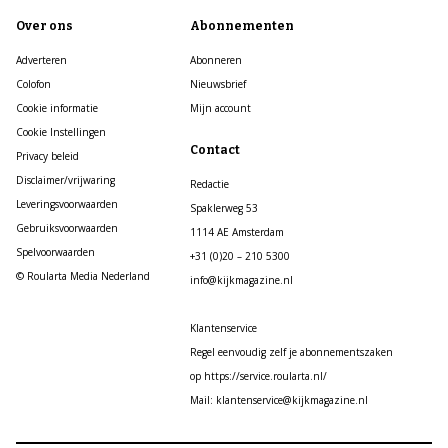
Over ons
Abonnementen
Adverteren
Abonneren
Colofon
Nieuwsbrief
Cookie informatie
Mijn account
Cookie Instellingen
Contact
Privacy beleid
Disclaimer/vrijwaring
Redactie
Leveringsvoorwaarden
Spaklerweg 53
Gebruiksvoorwaarden
1114 AE Amsterdam
Spelvoorwaarden
+31 (0)20 – 210 5300
© Roularta Media Nederland
info@kijkmagazine.nl
Klantenservice
Regel eenvoudig zelf je abonnementszaken
op https://service.roularta.nl/
Mail: klantenservice@kijkmagazine.nl