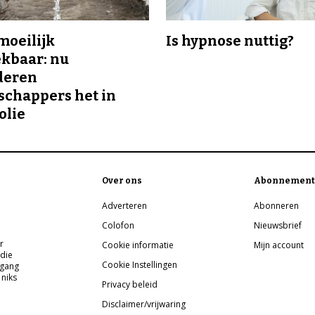
 moeilijk
Is hypnose nuttig?
kbaar: nu
deren
chappers het in
olie
Over ons
Abonnement
Adverteren
Abonneren
Colofon
Nieuwsbrief
r
Cookie informatie
Mijn account
 die
Cookie Instellingen
pgang
 niks
Privacy beleid
Disclaimer/vrijwaring