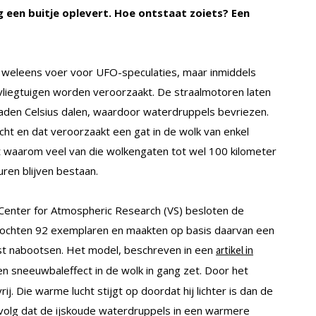
g een buitje oplevert. Hoe ontstaat zoiets? Een
g weleens voer voor UFO-speculaties, maar inmiddels
liegtuigen worden veroorzaakt. De straalmotoren laten
aden Celsius dalen, waardoor waterdruppels bevriezen.
cht en dat veroorzaakt een gat in de wolk van enkel
iet waarom veel van die wolkengaten tot wel 100 kilometer
ren blijven bestaan.
 Center for Atmospheric Research (VS) besloten de
zochten 92 exemplaren en maakten op basis daarvan een
st nabootsen. Het model, beschreven in een
artikel in
een sneeuwbaleffect in de wolk in gang zet. Door het
. Die warme lucht stijgt op doordat hij lichter is dan de
evolg dat de ijskoude waterdruppels in een warmere