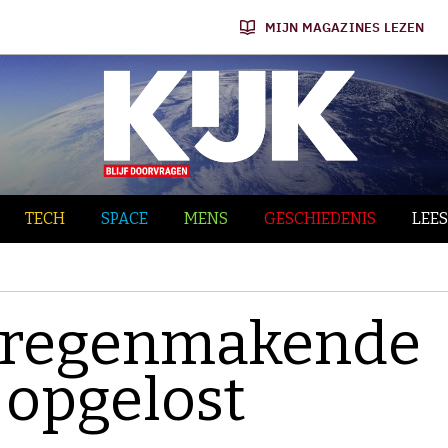
MIJN MAGAZINES LEZEN
TECH
SPACE
MENS
GESCHIEDENIS
LEES
n regenmakende
 opgelost