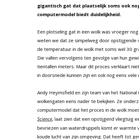
gigantisch gat dat plaatselijk soms ook no
computermodel biedt duidelijkheid.
Een plotseling gat in een wolk was vroeger no
weten we dat ze simpelweg door opstijgende v
de temperatuur in de wolk met soms wel 30 gr
Die vallen vervolgens ten gevolge van hun gewi
tientallen meters. Maar dit proces verklaart n
in doorsnede kunnen zijn en ook nog eens vele u
Andy Heymsfield en zijn team van het National
wolkengaten eens nader te bekijken. Ze onder
computermodel dat het proces in de wolk moe
, laat zien dat een opstijgend vliegtuig 
Science
bevriezen van waterdruppels komt er warmte vrij
koude lucht van zijn omgeving. Dat heeft tot g