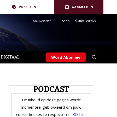
PUZZELEN
AANMELDEN
Klantenservice
Nieuwsbrief
Shop
 DIGITAAL
Word Abonnee
PODCAST
De inhoud op deze pagina wordt
momenteel geblokkeerd om jouw
cookie-keuzes te respecteren.
Klik hier