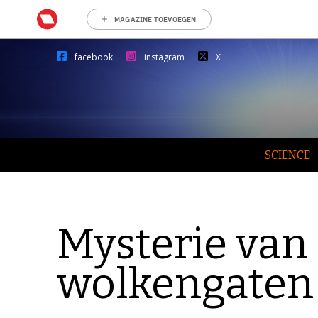
MAGAZINE TOEVOEGEN
facebook
instagram
X
SCIENCE
Mysterie va
wolkengaten