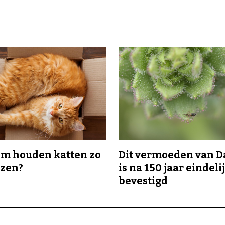
m houden katten zo
Dit vermoeden van 
ozen?
is na 150 jaar eindeli
bevestigd