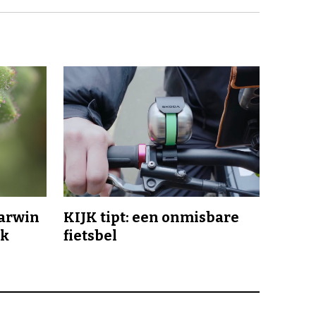
Darwin
KIJK tipt: een onmisbare
jk
fietsbel