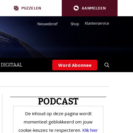
PUZZELEN
AANMELDEN
Klantenservice
Nieuwsbrief
Shop
 DIGITAAL
Word Abonnee
PODCAST
De inhoud op deze pagina wordt
momenteel geblokkeerd om jouw
cookie-keuzes te respecteren.
Klik hier