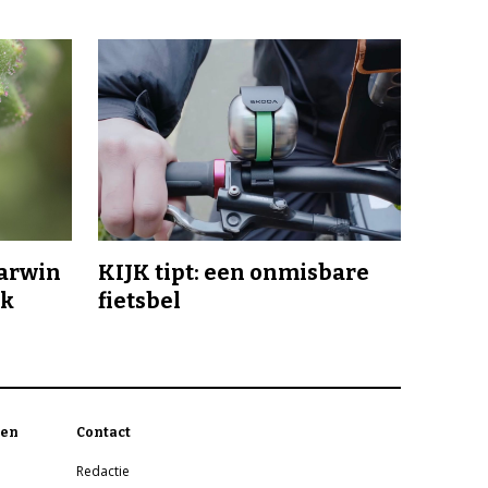
Darwin
KIJK tipt: een onmisbare
jk
fietsbel
en
Contact
Redactie