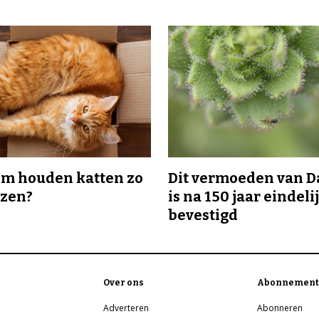
m houden katten zo
Dit vermoeden van 
ozen?
is na 150 jaar eindeli
bevestigd
Over ons
Abonnement
Adverteren
Abonneren