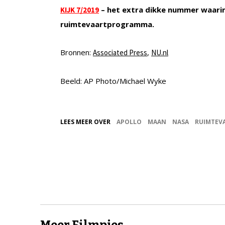
– het extra dikke nummer waari
KIJK 7/2019
ruimtevaartprogramma.
Bronnen:
,
Associated Press
NU.nl
Beeld: AP Photo/Michael Wyke
LEES MEER OVER
APOLLO
MAAN
NASA
RUIMTEV
Meer Filmpjes