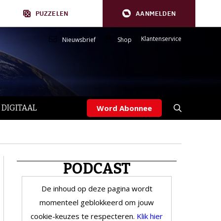
PUZZELEN
AANMELDEN
Klantenservice
Nieuwsbrief
Shop
 DIGITAAL
Word Abonnee
PODCAST
De inhoud op deze pagina wordt
momenteel geblokkeerd om jouw
cookie-keuzes te respecteren.
Klik hier