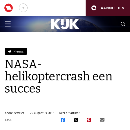
AANMELDEN
Nieuws
NASA-
helikoptercrash een
succes
André Kesseler
29 augustus 2013
Deel dit artikel:
13:00