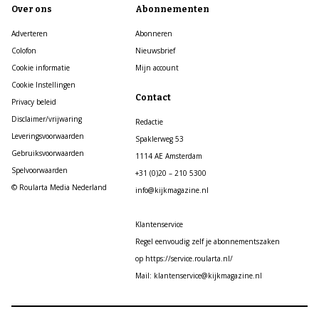
Over ons
Abonnementen
Adverteren
Abonneren
Colofon
Nieuwsbrief
Cookie informatie
Mijn account
Cookie Instellingen
Contact
Privacy beleid
Disclaimer/vrijwaring
Redactie
Leveringsvoorwaarden
Spaklerweg 53
Gebruiksvoorwaarden
1114 AE Amsterdam
Spelvoorwaarden
+31 (0)20 – 210 5300
© Roularta Media Nederland
info@kijkmagazine.nl
Klantenservice
Regel eenvoudig zelf je abonnementszaken
op https://service.roularta.nl/
Mail: klantenservice@kijkmagazine.nl