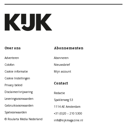
Over ons
Abonnementen
Adverteren
Abonneren
Colofon
Nieuwsbrief
Cookie informatie
Mijn account
Cookie Instellingen
Contact
Privacy beleid
Disclaimer/vrijwaring
Redactie
Leveringsvoorwaarden
Spaklerweg 53
Gebruiksvoorwaarden
1114 AE Amsterdam
Spelvoorwaarden
+31 (0)20 – 210 5300
© Roularta Media Nederland
info@kijkmagazine.nl