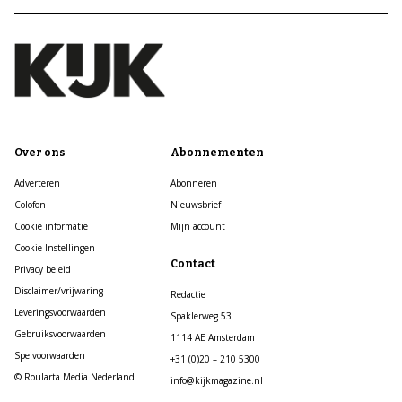
Over ons
Abonnementen
Adverteren
Abonneren
Colofon
Nieuwsbrief
Cookie informatie
Mijn account
Cookie Instellingen
Contact
Privacy beleid
Disclaimer/vrijwaring
Redactie
Leveringsvoorwaarden
Spaklerweg 53
Gebruiksvoorwaarden
1114 AE Amsterdam
Spelvoorwaarden
+31 (0)20 – 210 5300
© Roularta Media Nederland
info@kijkmagazine.nl