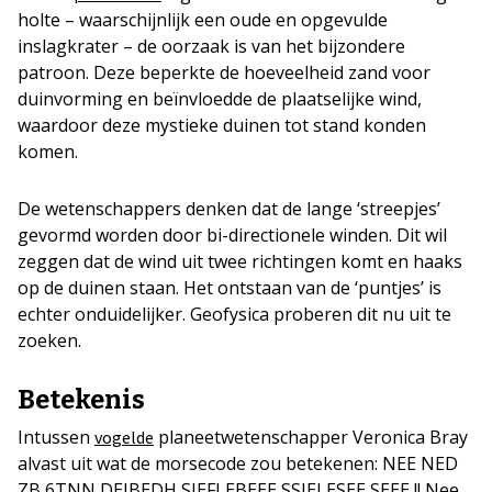
holte – waarschijnlijk een oude en opgevulde
inslagkrater – de oorzaak is van het bijzondere
patroon. Deze beperkte de hoeveelheid zand voor
duinvorming en beïnvloedde de plaatselijke wind,
waardoor deze mystieke duinen tot stand konden
komen.
De wetenschappers denken dat de lange ‘streepjes’
gevormd worden door bi-directionele winden. Dit wil
zeggen dat de wind uit twee richtingen komt en haaks
op de duinen staan. Het ontstaan van de ‘puntjes’ is
echter onduidelijker. Geofysica proberen dit nu uit te
zoeken.
Betekenis
Intussen
planeetwetenschapper Veronica Bray
vogelde
alvast uit wat de morsecode zou betekenen: NEE NED
ZB 6TNN DEIBEDH SIEFI EBEEE SSIEI ESEE SEEE !! Nee,