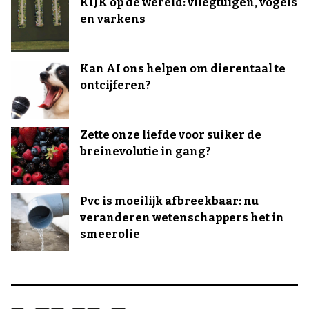
KIJK op de wereld: vliegtuigen, vogels
en varkens
Kan AI ons helpen om dierentaal te
ontcijferen?
Zette onze liefde voor suiker de
breinevolutie in gang?
Pvc is moeilijk afbreekbaar: nu
veranderen wetenschappers het in
smeerolie