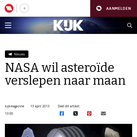
AANMELDEN
Nieuws
NASA wil asteroïde
verslepen naar maan
kijkmagazine
13 april 2013
Deel dit artikel:
13:00