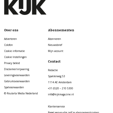
Over ons
Abonnementen
Adverteren
Abonneren
Colofon
Nieuwsbrief
Cookie informatie
Mijn account
Cookie Instellingen
Contact
Privacy beleid
Disclaimer/vrijwaring
Redactie
Leveringsvoorwaarden
Spaklerweg 53
Gebruiksvoorwaarden
1114 AE Amsterdam
Spelvoorwaarden
+31 (0)20 – 210 5300
© Roularta Media Nederland
info@kijkmagazine.nl
Klantenservice
Regel eenvoudig zelf je abonnementszaken